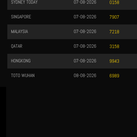
SYDNEY TODAY
07-08-2026
0158
SINGAPORE
07-08-2026
7907
MALAYSIA
07-08-2026
7218
QATAR
07-08-2026
3158
HONGKONG
07-08-2026
9943
TOTO WUHAN
08-08-2026
6989