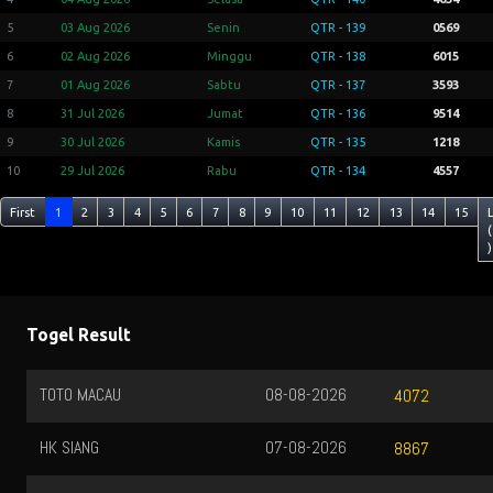
5
03 Aug 2026
Senin
QTR - 139
0569
6
02 Aug 2026
Minggu
QTR - 138
6015
7
01 Aug 2026
Sabtu
QTR - 137
3593
8
31 Jul 2026
Jumat
QTR - 136
9514
9
30 Jul 2026
Kamis
QTR - 135
1218
10
29 Jul 2026
Rabu
QTR - 134
4557
First
1
2
3
4
5
6
7
8
9
10
11
12
13
14
15
(
)
Togel Result
TOTO MACAU
08-08-2026
4072
HK SIANG
07-08-2026
8867